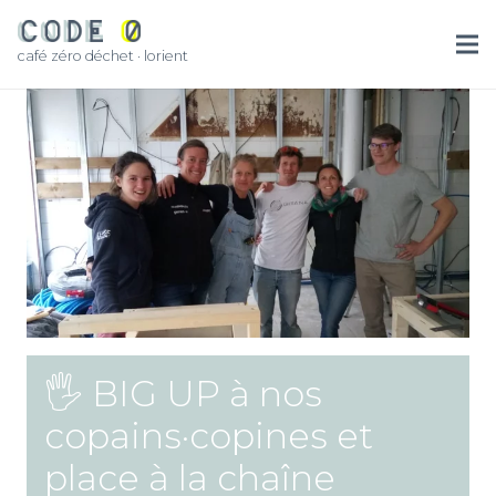
café zéro déchet · lorient
🖐 BIG UP à nos
copains·copines et
place à la chaîne