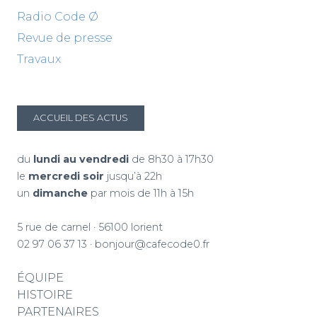
Radio Code Ø
Revue de presse
Travaux
ACCUEIL DES ACTUS
du
lundi au vendredi
de 8h30 à 17h30
le
mercredi soir
jusqu’à 22h
un
dimanche
par mois de 11h à 15h
5 rue de carnel · 56100 lorient
02 97 06 37 13
·
bonjour@cafecode0.fr
ÉQUIPE
HISTOIRE
PARTENAIRES