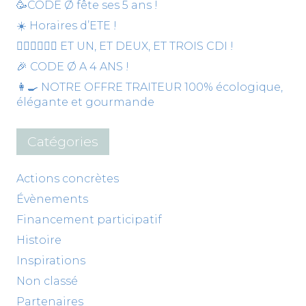
🥳CODE Ø fête ses 5 ans !
☀️ Horaires d’ETE !
🙋‍♀️💁‍♀️🙍‍♀️ ET UN, ET DEUX, ET TROIS CDI !
🎉 CODE Ø A 4 ANS !
👩‍🍳 NOTRE OFFRE TRAITEUR 100% écologique,
élégante et gourmande
Catégories
Actions concrètes
Évènements
Financement participatif
Histoire
Inspirations
Non classé
Partenaires