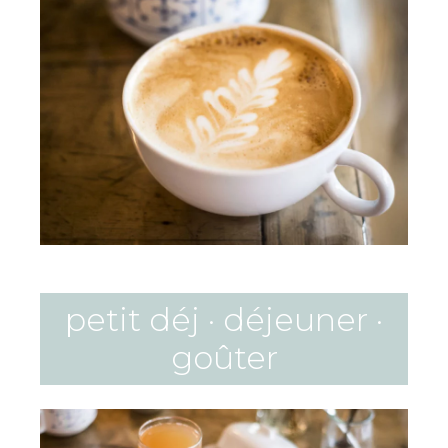
petit déj · déjeuner ·
goûter