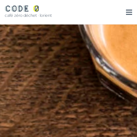
café zéro déchet · lorient