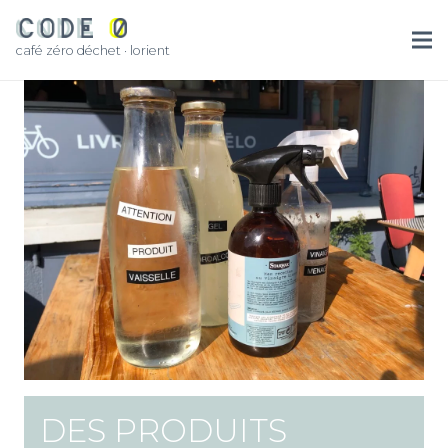
café zéro déchet · lorient
DES PRODUITS