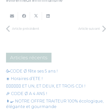
#vivremieux
#minimalisme
Article précédent
Article suivant
Articles récents
🥳CODE Ø fête ses 5 ans !
☀️ Horaires d’ETE !
🙋‍♀️💁‍♀️🙍‍♀️ ET UN, ET DEUX, ET TROIS CDI !
🎉 CODE Ø A 4 ANS !
👩‍🍳 NOTRE OFFRE TRAITEUR 100% écologique,
élégante et gourmande